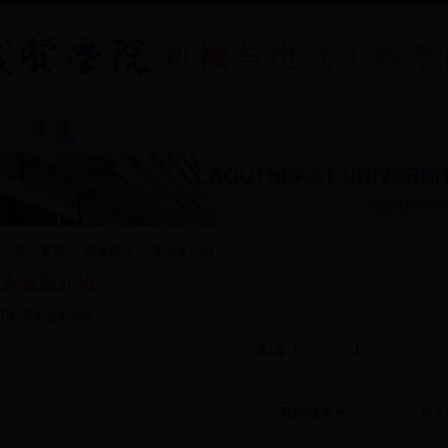
院系概况
|
专业介绍
|
院系新闻
|
教学教务
|
招生就
前位置：
首页
>>
院系概况
>>
实验室介绍
实验室介绍
工程系实验室介绍
共1条
1/1
上页
1
下页
v 地址：江苏省南京市江北新区东大路6号
58690776 邮编：210088