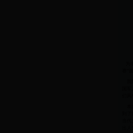
我
为
赛”
我院
国军
们风
本次
到了
当代
出人