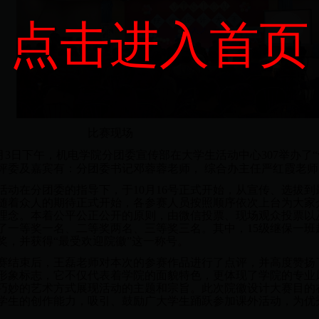
点击进入首页
比赛现场
1月3日下午，机电学院分团委宣传部在大学生活动中心307举办了“v
评委及嘉宾有：分团委书记邓蓉蓉老师， 综合办主任严红霞老
动在分团委的指导下，于10月16号正式开始，从宣传、选拔
随着众人的期待正式开始，各参赛人员按照顺序依次上台为大家
理念。本着公平公正公开的原则，由微信投票、现场观众投票以
了一等奖一名、二等奖两名、三等奖三名。其中，15级继保一
奖，并获得“最受欢迎院徽”这一称号。
结束后，王磊老师对本次的参赛作品进行了点评，并高度赞扬
形象标志，它不仅代表着学院的面貌特色，更体现了学院的专业
巧妙的艺术方式展现活动的主题和宗旨。此次院徽设计大赛目的
学生的创作能力，吸引、鼓励广大学生踊跃参加课外活动，为优