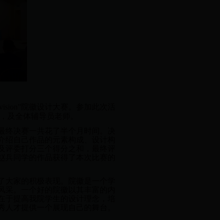
ision”院徽设计大赛。参加此次活
师，及全体辅导员老师。
到最终决赛一共花了半个月时间。决
介绍自己作品的元素构成、设计构
及评委打分三个得分之和，最终评
班赵兵同学的作品获得了本次比赛的
了大家的积极表现。院徽是一个学
风采。一个好的院徽以其丰富的内
在于提高我院学生的设计理念，培
秀人才提供一个展现自己的舞台。