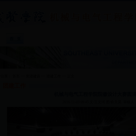
院系概况
|
专业介绍
|
院系新闻
|
教学教务
|
招生就
前位置：
首页
>>
党团建设
>>
团建工作
>>
正文
团建工作
机械与电气工程学院院徽设计大赛圆
2016-11-03 09:45
文/王文珂 图/俞天昊
审核人