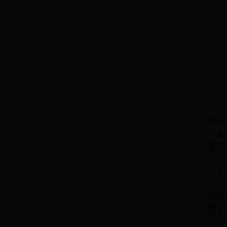
1
动的
本活
赛伴
思及
选出
一等
比赛
院的
涵，
养大