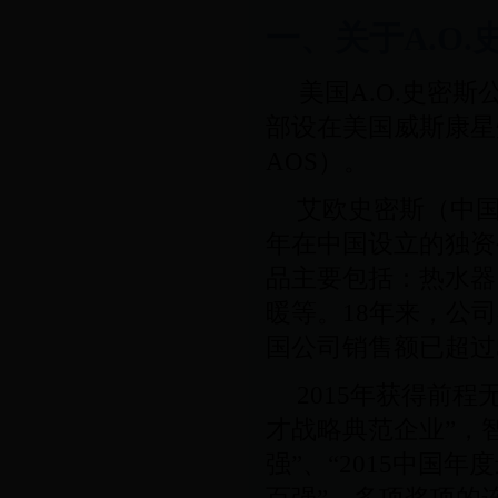
一、关于
A.O.
美国
A.O.
史密斯
部设在美国威斯康星
AOS
）。
艾欧史密斯（中
年在中国设立的独资
品主要包括：热水器
暖等。
18
年来，公司
国公司销售额已超过
2015
年获得前程无
才战略典范企业”，
强”、“
2015
中国年度