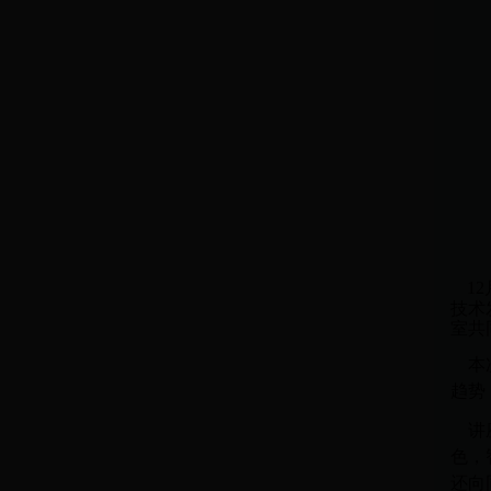
1
技术
室共
本次
趋势
讲座
色，
还向