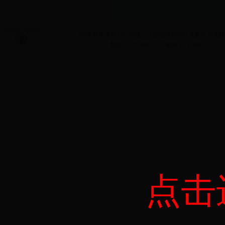
365体育直播365.tv 地址：江苏省南京市江北新区东大路
电话：025-58690776 邮编：210088
点击